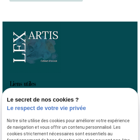
Liens utiles
Accueil
Le secret de nos cookies ?
Votre avocat
Le respect de votre vie privée
Actualités
Contact
Notre site utilise des cookies pour améliorer votre expérience
de navigation et vous offrir un contenu personnalisé. Les
Plan du site
cookies strictement nécessaires sont essentiels au