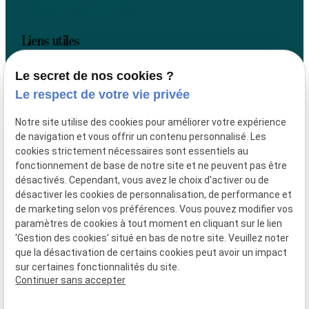
Liens utiles
Accueil
Le secret de nos cookies ?
Votre avocat
Le respect de votre vie privée
Actualités
Contact
Notre site utilise des cookies pour améliorer votre expérience
de navigation et vous offrir un contenu personnalisé. Les
Plan du site
cookies strictement nécessaires sont essentiels au
Mentions légales
fonctionnement de base de notre site et ne peuvent pas être
désactivés. Cependant, vous avez le choix d'activer ou de
Politique de confidentialité
désactiver les cookies de personnalisation, de performance et
Gestion des cookies
de marketing selon vos préférences. Vous pouvez modifier vos
paramètres de cookies à tout moment en cliquant sur le lien
Me contacter
'Gestion des cookies' situé en bas de notre site. Veuillez noter
que la désactivation de certains cookies peut avoir un impact
02 49 88 27 74
sur certaines fonctionnalités du site.
glefort@lexartis-avocat.fr
Continuer sans accepter
181 route de Clisson,
44230 Saint-Sébastien-sur-Loire