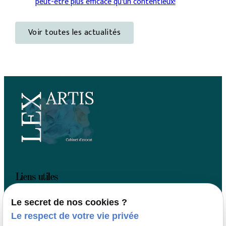
peut-être plus efficace qu'un contentieux!
Voir toutes les actualités
Liens utiles
Accueil
Le secret de nos cookies ?
Votre avocat
Le respect de votre vie privée
Actualités